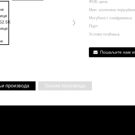
ФОБ цена:
Мин. количина поруџбин
Могућност снабдевања:
Порт:
Услови плаћања:
Пошаљите нам и
и производа
Ознаке производа