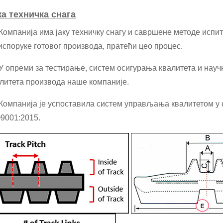
ка техничка снага
 Компанија има јаку техничку снагу и савршене методе испи
испоруке готовог производа, пратећи цео процес.
 У опреми за тестирање, систем осигурања квалитета и нау
литета производа наше компаније.
 Компанија је успоставила систем управљања квалитетом у
9001:2015.