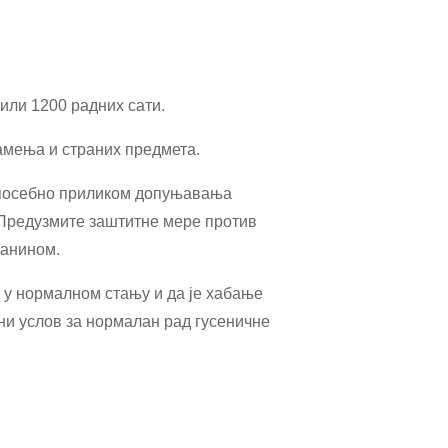
или 1200 радних сати.
камења и страних предмета.
 посебно приликом допуњавања
Предузмите заштитне мере против
канином.
и у нормалном стању и да је хабање
ни услов за нормалан рад гусеничне