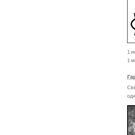
1 и
1 м
Га
Све
одн