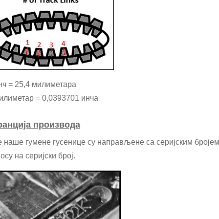
нч = 25,4 милиметара
илиметар = 0,0393701 инча
ранција производа
 наше гумене гусенице су направљене са серијским бројем
осу на серијски број.