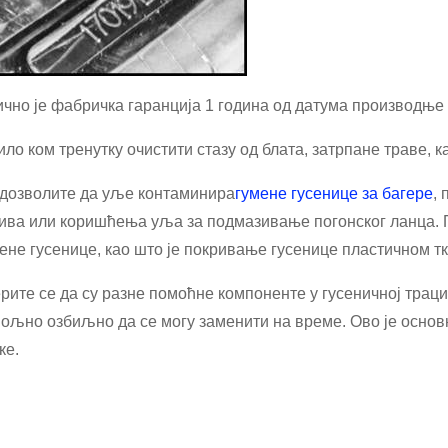
чно је фабричка гаранција 1 година од датума производње 
ило ком тренутку очистити стазу од блата, затрпане траве, 
дозволите да уље контаминира
гумене гусенице за багере
,
ива или коришћења уља за подмазивање погонског ланца. 
ене гусенице, као што је покривање гусенице пластичном т
рите се да су разне помоћне компоненте у гусеничној трац
ољно озбиљно да се могу заменити на време. Ово је основ
ке.