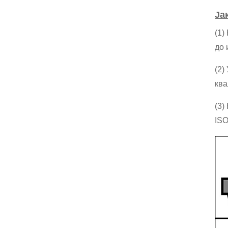
Ја
(1)
до 
(2)
ква
(3)
ISO