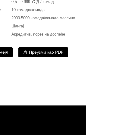
0,5 - 9.999 УСД / комад
е:
10 комада/комада
2000-5000 комада/комада месечно
Шангај
Акредитив, порез на доспеће
мејл
Преузми као PDF