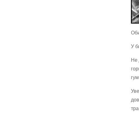
Оби
У б
Не 
гор
гум
Уве
дов
тра