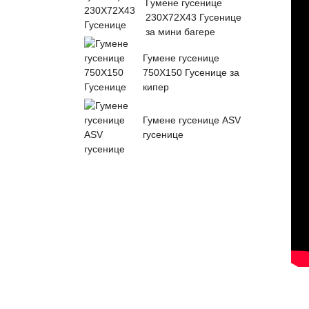
Гумене гусенице
230X72X43 Гусенице
за мини багере
Гумене гусенице
750X150 Гусенице за
кипер
Гумене гусенице ASV
гусенице