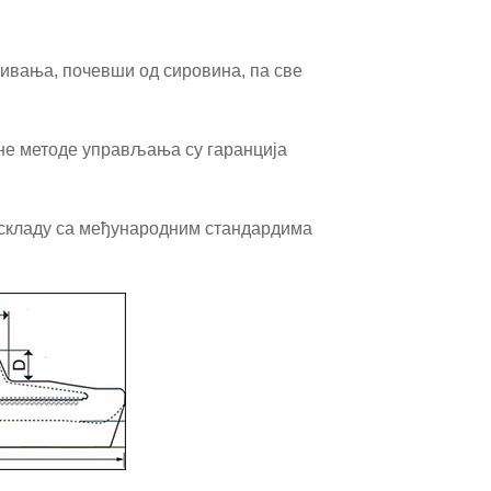
тивања, почевши од сировина, па све
чне методе управљања су гаранција
 складу са међународним стандардима