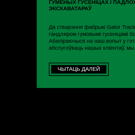
ГУМЕНЫХ ГУСЕНІЦАХ І ПАДЛО
ЭКСКАВАТАРАЎ
Да стварэння фабрыкі Gator Trac
гандляром гумовымі гусеніцамі бо
Абапіраючыся на наш вопыт у гэт
абслугоўваць нашых кліентаў, мы
пабудаваць уласную фабрыку не ў
якую мы можам прадаць, а за кож
якую мы пабудавалі, і зрабіць яе 
ЧЫТАЦЬ ДАЛЕЙ