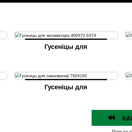
Гусеніцы для
экскаватара
400X72.5X74
Гусеніцы для
самазвалаў 750X150
КА
План па с