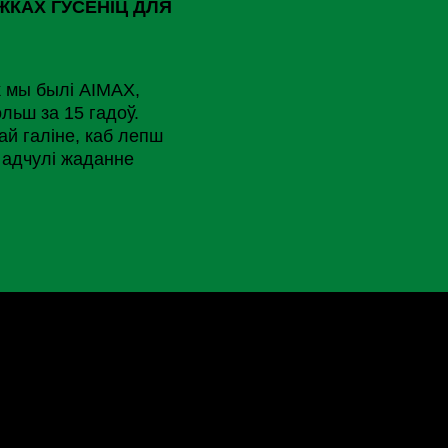
ЖКАХ ГУСЕНІЦ ДЛЯ
k мы былі AIMAX,
льш за 15 гадоў.
ай галіне, каб лепш
 адчулі жаданне
 пагоні за колькасцю,
най добрай гусеніцай,
значнай.