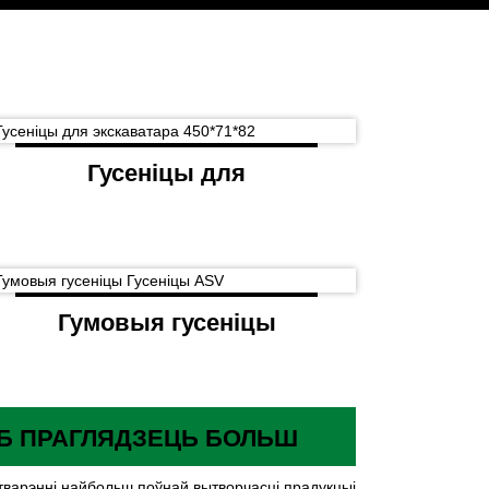
Гусеніцы для
экскаватара 450*71*82
Гумовыя гусеніцы
Гусеніцы ASV
Б ПРАГЛЯДЗЕЦЬ БОЛЬШ
тварэнні найбольш поўнай вытворчасці прадукцыі