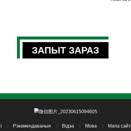
ЗАПЫТ ЗАРАЗ
і
Рэкамендаваныя
Відэа
Мова
Мапа сайт