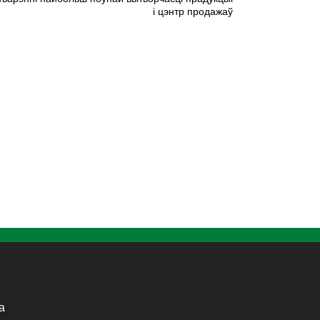
і цэнтр продажаў
а