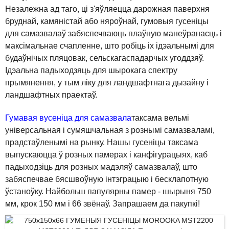
Незалежна ад таго, ці з'яўляецца дарожная паверхня
бруднай, камяністай або няроўнай, гумовыя гусеніцы
для самазвалаў забяспечваюць плаўную манеўранасць і
максімальнае счапленне, што робіць іх ідэальнымі для
будаўнічых пляцовак, сельскагаспадарчых угоддзяў.
Ідэальна падыходзяць для шырокага спектру
прымянення, у тым ліку для ландшафтнага дызайну і
ландшафтных праектаў.
Гумавая вусеніца для самазвала
таксама вельмі
універсальная і сумяшчальная з рознымі самазваламі,
прадстаўленымі на рынку. Нашы гусеніцы таксама
выпускаюцца ў розных памерах і канфігурацыях, каб
падыходзіць для розных мадэляў самазвалаў, што
забяспечвае бясшвоўную інтэграцыю і бесклапотную
ўстаноўку. Найбольш папулярны памер - шырыня 750
мм, крок 150 мм і 66 звёнаў. Запрашаем да пакупкі!