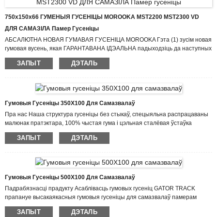
750x150x66 ГУМЕНЫЯ ГУСЕНІЦЫ MOROOKA MST2200 MST2300 VD
ДЛЯ САМАЗІЛА Памер Гусеніцы
АБСАЛЮТНА НОВАЯ ГУМАВАЯ ГУСЕНІЦА MOROOKA Гэта (1) зусім новая
гумовая вусень, якая ГАРАНТАВАНА ІДЭАЛЬНА падыходзіць да наступных
мадэляў: MST2200 MST2200VD MST2300 Калі вы не бачыце сваёй мадэлі
ЗАПЫТ
ДЭТАЛЬ
ў спісе вышэй, звяжыцеся з намі! У нас ёсць сотні памераў! Памер
гусеніцы складае 750 мм у шырыню, 150 мм у кроку і 66 звёнаў. Пра нас
Мы заўсёды лічым, што характар ​​чалавека вызначае якасць прадукцыі, а
дэталі вызначаюць якасць прадукцыі, з РЭАЛІСТЫЧНАЙ, ЭФЕКТЫЎНАЙ І
ІНАВАЦЫЙНАЙ камандай ...
Гумовыя Гусеніцы 350X100 Для Самазвалаў
Пра нас Наша структура гусеніцы без стыкаў, спецыяльна распрацаваны
малюнак пратэктара, 100% чыстая гума і цэльная сталёвая ўстаўка
забяспечваюць надзвычайную трываласць і прадукцыйнасць, а таксама
ЗАПЫТ
ДЭТАЛЬ
больш працяглы тэрмін службы будаўнічай тэхнікі. Гусеніцы Gator Track
адрозніваюцца высокім узроўнем надзейнасці і якасці дзякуючы нашым
найноўшым тэхналогіям у галіне ліцця і гумовых рэцэптур. Мы ведаем,
што мы квітнеем толькі тады, калі можам гарантаваць
канкурэнтаздольнасць нашай цаны і выгадную якасць адначасова для
Гумовыя Гусеніцы 500X100 Для Самазвалаў
High...
Падрабязнасці прадукту Асаблівасць гумовых гусеніц GATOR TRACK
прапануе высакаякасныя гумовыя гусеніцы для самазвалаў памерам
500×100, каб ваша тэхніка працавала на найвышэйшым узроўні
ЗАПЫТ
ДЭТАЛЬ
прадукцыйнасці. Мы імкнемся зрабіць заказ запасных гумовых гусеніц