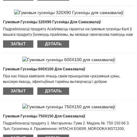
простым і даставіць якасную прадукцыю непасрэдна да вашых дзвярэй.
Чым хутчэй мы паставім вашы гусеніцы, тым хутчэй вы зможаце выканаць
сваю працу! Дзякуючы шырокаму спектру прымянення нашай прадукцыі, а
таксама яе выдатнай якасці і добраму пасляпродажнаму абслугоўванню...
Гумовыя Гусеніцы 320X90 Гусеніцы Для Самазвалаў
Падрабязнасці прадукту Асаблівасць гарантыі на гумовыя гусеніцы Калі ў
вашага прадукту ўзнікнуць праблемы, вы можаце своечасова пакінуць нам
водгук, і мы адкажам вам і належным чынам разгледзім іх у адпаведнасці з
ЗАПЫТ
ДЭТАЛЬ
правіламі нашай кампаніі. Мы лічым, што нашы паслугі могуць даць
кліентам спакой. Дзякуючы шырокаму спектру прымянення нашых
прадуктаў, а таксама выдатнай якасці і добраму пасляпродажнаму
абслугоўванню, яны былі выкарыстаны ў многіх кампаніях і атрымалі
пахвалу кліентаў...
Гумовыя Гусеніцы 600X100 Для Самазвалаў
Пра нас Наша кампанія лічыць сваім прынцыпам «разумныя цэны,
высокую якасць, эфектыўныя тэрміны вытворчасці і добрае
пасляпродажнае абслугоўванне». Мы спадзяемся на супрацоўніцтва з
ЗАПЫТ
ДЭТАЛЬ
большай колькасцю кліентаў дзеля ўзаемнага развіцця і выгады ў
будучыні. Звяжыцеся з намі. Каб стаць асяроддзем рэалізацыі мар нашых
супрацоўнікаў! Каб стварыць больш шчаслівую, згуртаваную і вопытную
каманду! Каб дасягнуць узаемнай выгады нашых кліентаў, пастаўшчыкоў,
грамадства і нас саміх для аптовага продажу гумовых гусеніц 600×...
Гумовыя Гусеніцы 750X150 Для Самазвалаў
Падрабязнасці прадукту 1. Матэрыялы: Гума 2. Мадэль №: 750 150 66 3.
Тып: Гусенічны 4. Прымяненне: HITACHI EG65R, MOROOKA MST2200,
MOROOKA MST2300, IHI IC100, ALLTRACK AT2200 5. Стан: Новы 6. ​​