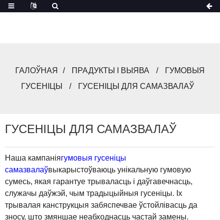
ГАЛОЎНАЯ
ПРАДУКТЫ І ВЫЯВА
ГУМОВЫЯ
ГУСЕНІЦЫ
ГУСЕНІЦЫ ДЛЯ САМАЗВАЛАЎ
ГУСЕНІЦЫ ДЛЯ САМАЗВАЛАЎ
Наша кампанія
гумовыя гусеніцы
самазвалаў
выкарыстоўваюць унікальную гумовую
сумесь, якая гарантуе трываласць і даўгавечнасць,
служачы даўжэй, чым традыцыйныя гусеніцы. Іх
трывалая канструкцыя забяспечвае ўстойлівасць да
зносу, што змяншае неабходнасць частай замены.