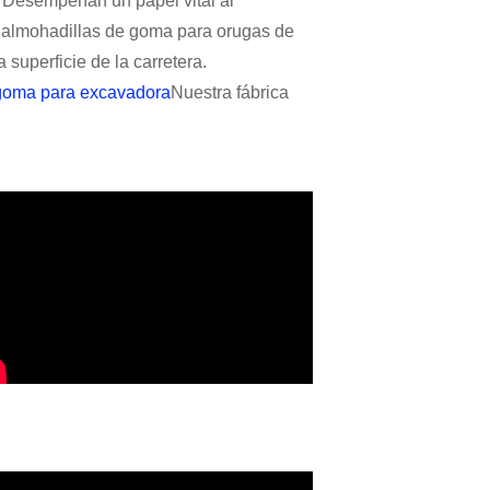
 Desempeñan un papel vital al
as almohadillas de goma para orugas de
superficie de la carretera.
goma para excavadora
Nuestra fábrica