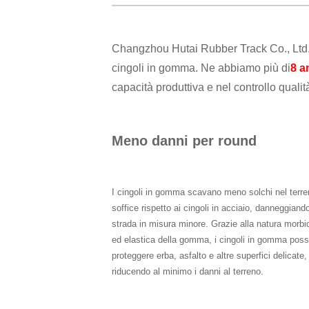
Changzhou Hutai Rubber Track Co., Ltd. 
cingoli in gomma. Ne abbiamo più di
8 a
capacità produttiva e nel controllo qualità
Meno danni per round
I cingoli in gomma scavano meno solchi nel terr
soffice rispetto ai cingoli in acciaio, danneggiando
strada in misura minore. Grazie alla natura morbi
ed elastica della gomma, i cingoli in gomma pos
proteggere erba, asfalto e altre superfici delicate,
riducendo al minimo i danni al terreno.