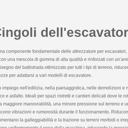
ingoli dell'escavato
a componente fondamentale delle attrezzature per escavatori, ga
 con una mescola di gomma di alta qualità e rinforzati con un'an
segno del battistrada ottimizzato per tutti i tipi di terreno, riduc
zze per adattarsi a vari modelli di escavatore.
 impiego nell'edilizia, nella paesaggistica, nelle demolizioni e n
cce e asfalto. Ideali per spazi ristretti e cantieri delicati dove le
 una maggiore manovrabilità, una minore pressione sul terreno e u
ducono vibrazioni e rumorosità durante il funzionamento. Riducono
entano la galleggiabilità e la trazione su terreni morbidi o irre
ono uniformemente il peso della macchina, riducendo la pressio