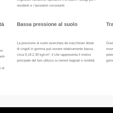
residenti e i lavoratori circostanti.
tà
Bassa pressione al suolo
Tr
La pressione al suolo esercitata da macchinari dotati
Graz
di cingoli in gomma può essere relativamente bassa,
muov
oro
circa 0,14-2,30 kg/cm², il che rappresenta il motivo
pote
nti-
principale del loro utilizzo su terreni bagnati e morbidi.
gomm
o al