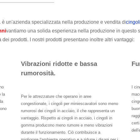
è un'azienda specializzata nella produzione e vendita di
cingol
nni
vantiamo una solida esperienza nella produzione in questo se
 dei prodotti. I nostri prodotti presentano inoltre altri vantaggi:
Vibrazioni ridotte e bassa
Fu
rumorosità.
eno
I ci
 la
macc
Per le attrezzature che operano in aree
da
cing
congestionate, i cingoli per miniescavatori sono meno
sono
buona
rumorosi dei cingoli in acciaio, il che rappresenta un
ragg
vantaggio. Rispetto ai cingoli in acciaio, i cingoli in
cert
gomma producono meno rumore e meno vibrazioni
dell'
durante il funzionamento. Ciò contribuisce a
migliorare l'ambiente operativo e a ridurre i disagi per i