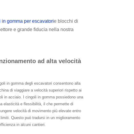
i in gomma per escavatori
e blocchi di
ttore e grande fiducia nella nostra
nzionamento ad alta velocità
ngoli in gomma degli escavatori consentono alla
hina di viaggiare a velocità superiori rispetto ai
oli in acciaio. I cingoli in gomma possiedono una
 elasticità e flessibilità, il che permette di
iungere velocità di movimento più elevate entro
i limiti. Questo può tradursi in un miglioramento
efficienza in alcuni cantieri.