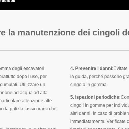
e la manutenzione dei cingoli d
gomma degli escavatori
4. Prevenire i danni:
Evitate 
rattutto dopo l'uso, per
la guida, perché possono graf
ccumulati. Utilizzare un
cingolo in gomma.
annone ad acqua ad alta
5. Ispezioni periodiche:
Cont
particolare attenzione alle
cingoli in gomma per individ
o la pulizia, assicurarsi che
altri danni. In caso di proble
immediatamente. Verificate ch