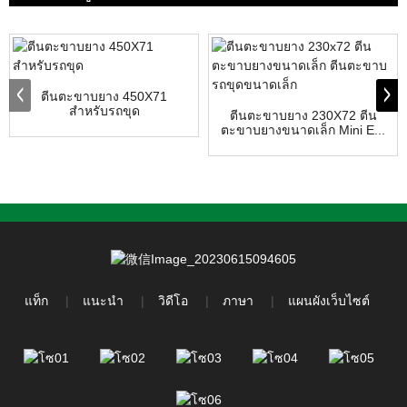
ตีนตะขาบยาง 450X71
สำหรับรถขุด
ตีนตะขาบยาง 230X72 ตีน
ตะขาบยางขนาดเล็ก Mini E...
แท็ก
แนะนำ
วิดีโอ
ภาษา
แผนผังเว็บไซต์