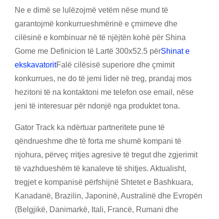
Ne e dimë se lulëzojmë vetëm nëse mund të
garantojmë konkurrueshmërinë e çmimeve dhe
cilësinë e kombinuar në të njëjtën kohë për Shina
Gome me Definicion të Lartë 300x52.5 për
Shinat e
ekskavatorit
Falë cilësisë superiore dhe çmimit
konkurrues, ne do të jemi lider në treg, prandaj mos
hezitoni të na kontaktoni me telefon ose email, nëse
jeni të interesuar për ndonjë nga produktet tona.
Gator Track ka ndërtuar partneritete pune të
qëndrueshme dhe të forta me shumë kompani të
njohura, përveç rritjes agresive të tregut dhe zgjerimit
të vazhdueshëm të kanaleve të shitjes. Aktualisht,
tregjet e kompanisë përfshijnë Shtetet e Bashkuara,
Kanadanë, Brazilin, Japoninë, Australinë dhe Evropën
(Belgjikë, Danimarkë, Itali, Francë, Rumani dhe