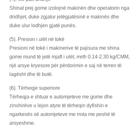
Shinat prej gome izolojnë makinën dhe operatorin nga
dridhjet, duke zgjatur jetëgjatësinë e makinës dhe
duke ulur lodhjen gjatë punës.
(5). Presion i ulët në tokë
Presioni në tokë i makinerive të pajisura me shina
gome mund të jetë mjaft i ulët, rreth 0.14-2.30 kg/CMM,
një arsye kryesore për përdorimin e saj në terren të
lagësht dhe të butë.
(6). Tërheqje superiore
Tërheqja e shtuar e automjeteve me gome dhe
zinxhirëve u lejon atyre të tërheqin dyfishin e
ngarkesës së automjeteve me rrota me peshë të
arsyeshme.