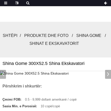
SHTËPI
PRODUKTE DHE FOTO
SHINA GOME
SHINAT E EKSKAVATORIT
Shina Gome 300X52.5 Shina Ekskavatori
Përshkrim i shkurtër:
Çmimi FOB:
0.5 - 9,999 dollarë amerikanë / copë
Sasia Min. e Porosisë:
10 copë/copë