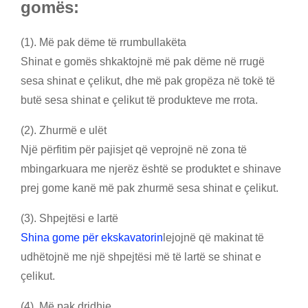
gomës:
(1). Më pak dëme të rrumbullakëta
Shinat e gomës shkaktojnë më pak dëme në rrugë
sesa shinat e çelikut, dhe më pak gropëza në tokë të
butë sesa shinat e çelikut të produkteve me rrota.
(2). Zhurmë e ulët
Një përfitim për pajisjet që veprojnë në zona të
mbingarkuara me njerëz është se produktet e shinave
prej gome kanë më pak zhurmë sesa shinat e çelikut.
(3). Shpejtësi e lartë
Shina gome për ekskavatorin
lejojnë që makinat të
udhëtojnë me një shpejtësi më të lartë se shinat e
çelikut.
(4). Më pak dridhje