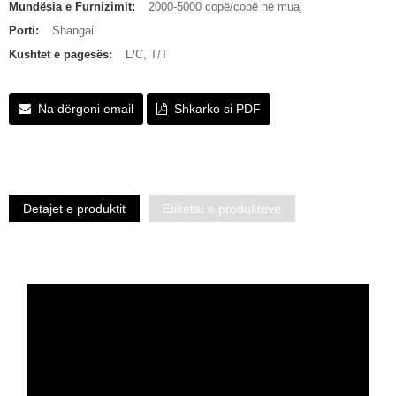
Mundësia e Furnizimit:
2000-5000 copë/copë në muaj
Porti:
Shangai
Kushtet e pagesës:
L/C, T/T
Na dërgoni email
Shkarko si PDF
Detajet e produktit
Etiketat e produkteve