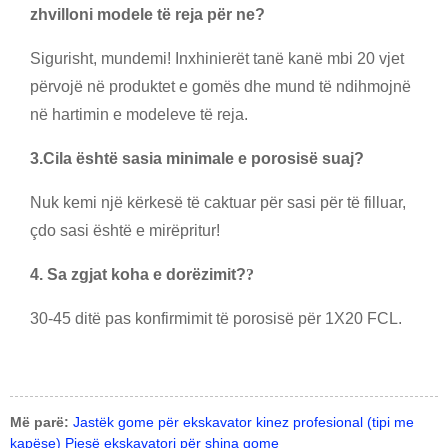
zhvilloni modele të reja për ne?
Sigurisht, mundemi! Inxhinierët tanë kanë mbi 20 vjet
përvojë në produktet e gomës dhe mund të ndihmojnë
në hartimin e modeleve të reja.
3.
Cila është sasia minimale e porosisë suaj?
Nuk kemi një kërkesë të caktuar për sasi për të filluar,
çdo sasi është e mirëpritur!
4. Sa zgjat koha e dorëzimit?
?
30-45 ditë pas konfirmimit të porosisë për 1X20 FCL.
Më parë:
Jastëk gome për ekskavator kinez profesional (tipi me
kapëse) Pjesë ekskavatori për shina gome