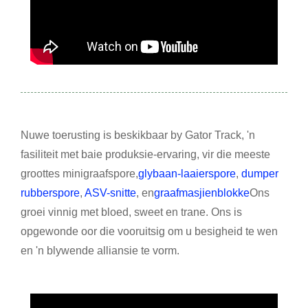
Nuwe toerusting is beskikbaar by Gator Track, 'n
fasiliteit met baie produksie-ervaring, vir die meeste
groottes minigraafspore,
glybaan-laaierspore
,
dumper
rubberspore
,
ASV-snitte
, en
graafmasjienblokke
Ons
groei vinnig met bloed, sweet en trane. Ons is
opgewonde oor die vooruitsig om u besigheid te wen
en 'n blywende alliansie te vorm.