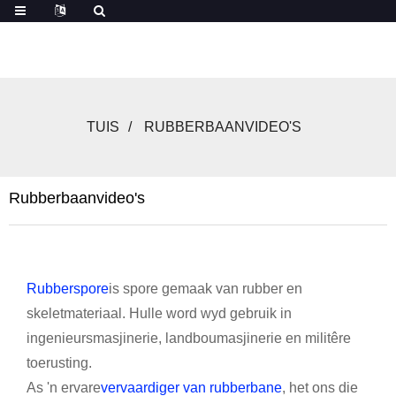
TUIS
RUBBERBAANVIDEO'S
Rubberbaanvideo's
Rubberspore
is spore gemaak van rubber en
skeletmateriaal. Hulle word wyd gebruik in
ingenieursmasjinerie, landboumasjinerie en militêre
toerusting.
As 'n ervare
vervaardiger van rubberbane
, het ons die