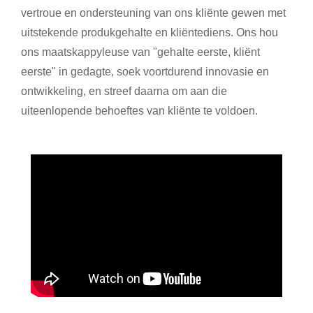
vertroue en ondersteuning van ons kliënte gewen met
uitstekende produkgehalte en kliëntediens. Ons hou
ons maatskappyleuse van "gehalte eerste, kliënt
eerste" in gedagte, soek voortdurend innovasie en
ontwikkeling, en streef daarna om aan die
uiteenlopende behoeftes van kliënte te voldoen.