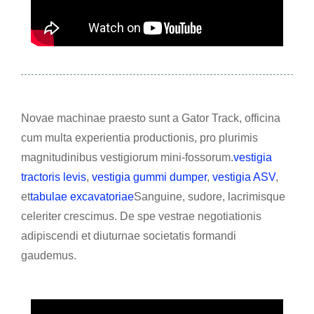
Novae machinae praesto sunt a Gator Track, officina
cum multa experientia productionis, pro plurimis
magnitudinibus vestigiorum mini-fossorum.
vestigia
tractoris levis
,
vestigia gummi dumper
,
vestigia ASV
,
et
tabulae excavatoriae
Sanguine, sudore, lacrimisque
celeriter crescimus. De spe vestrae negotiationis
adipiscendi et diuturnae societatis formandi
gaudemus.