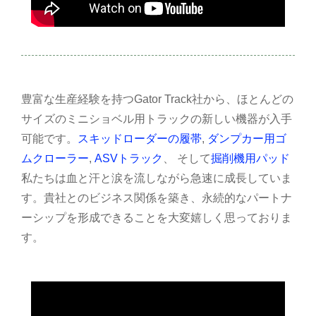
豊富な生産経験を持つGator Track社から、ほとんどの
サイズのミニショベル用トラックの新しい機器が入手
可能です。
スキッドローダーの履帯
,
ダンプカー用ゴ
ムクローラー
,
ASVトラック
、 そして
掘削機用パッド
私たちは血と汗と涙を流しながら急速に成長していま
す。貴社とのビジネス関係を築き、永続的なパートナ
ーシップを形成できることを大変嬉しく思っておりま
す。