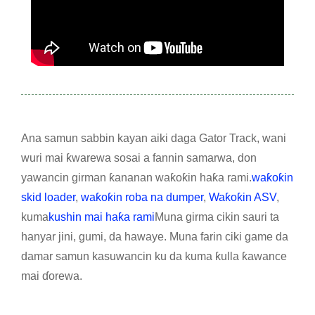
Ana samun sabbin kayan aiki daga Gator Track, wani
wuri mai ƙwarewa sosai a fannin samarwa, don
yawancin girman ƙananan waƙoƙin haƙa rami.
waƙoƙin
skid loader
,
waƙoƙin roba na dumper
,
Waƙoƙin ASV
,
kuma
kushin mai haƙa rami
Muna girma cikin sauri ta
hanyar jini, gumi, da hawaye. Muna farin ciki game da
damar samun kasuwancin ku da kuma ƙulla ƙawance
mai ɗorewa.