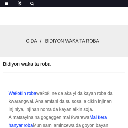
GIDA
BIDIYON WAƘA TA ROBA
Bidiyon waƙa ta roba
Waƙoƙin roba
waƙoƙi ne da aka yi da kayan roba da
kwarangwal. Ana amfani da su sosai a cikin injinan
injiniya, injinan noma da kayan aikin soja.
A matsayina na gogaggen mai ƙwarewa
Mai ƙera
hanyar roba
Mun sami amincewa da goyon bayan