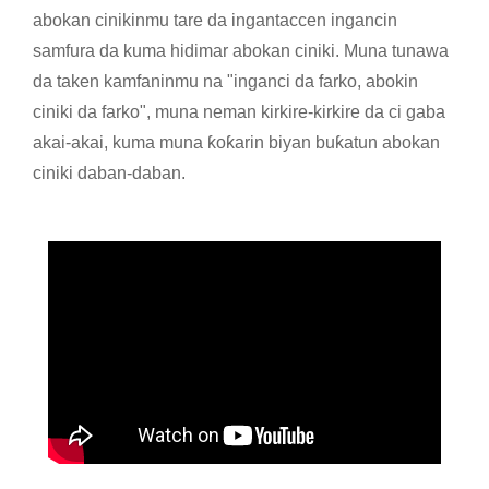
abokan cinikinmu tare da ingantaccen ingancin
samfura da kuma hidimar abokan ciniki. Muna tunawa
da taken kamfaninmu na "inganci da farko, abokin
ciniki da farko", muna neman kirkire-kirkire da ci gaba
akai-akai, kuma muna ƙoƙarin biyan buƙatun abokan
ciniki daban-daban.