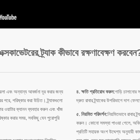
এক্সকাভেটরের ট্র্যাক কীভাবে রক্ষণাবেক্ষণ করবেন
য়লা এবং অন্যান্য আবর্জনা দূর করার জন্য
৪. ক্ষতি প্রতিরোধ করুন:
গাড়ি চালানোর স
রের পরে, পরিষ্কার করা উচিত। ট্র্যাকগুলো
দ্রুত রাবার ট্র্যাকের উপরিভাগে দাগ ফে
র ওয়াটার ক্যানন ব্যবহার করুন এবং খাঁজ
৫. নিয়মিত পরিদর্শন:
নিয়মিতভাবে রাবার ট্র্
কার করার সময়, সবকিছু যেন পুরোপুরি
করুন। কোনো সমস্যা পাওয়া গেলে, অবিলম্
প্রতিটি সহায়ক অংশ উদ্দেশ্য অনুযায়ী ক