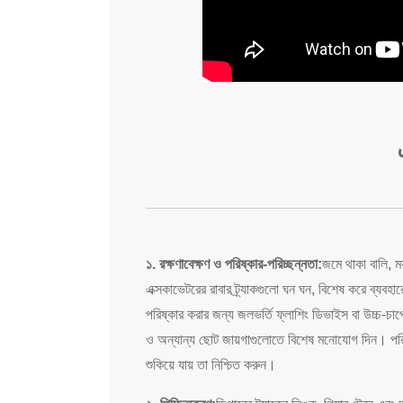
১. রক্ষণাবেক্ষণ ও পরিষ্কার-পরিচ্ছন্নতা:
জমে থাকা বালি, ম
এক্সকাভেটরের রাবার ট্র্যাকগুলো ঘন ঘন, বিশেষ করে ব্যবহা
পরিষ্কার করার জন্য জলভর্তি ফ্লাশিং ডিভাইস বা উচ্চ-চাপে
ও অন্যান্য ছোট জায়গাগুলোতে বিশেষ মনোযোগ দিন। পরিষ্
শুকিয়ে যায় তা নিশ্চিত করুন।