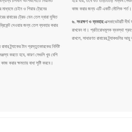
বং অন্যান্য চলমান অংশগুলোতে নিয়মিত
হয়ে যায়, তবে যত তাড়াতাড়ি সম্ভব সেগু
ের মাধ্যমে চেইন ও গিয়ার ট্রেনের
কাজ করার জন্য এটি একটি মৌলিক শর্ত।
রের রাবারের ট্রেড যেন তেল দ্বারা দূষিত
৬. সংরক্ষণ ও ব্যবহার:
এক্সকাভেটরটি দীর্
ব্রিকেন্ট দেওয়ার জন্য তেল ব্যবহার করার
রাখবেন না। প্রতিরোধমূলক ব্যবস্থা গ্রহণ 
রাখলে, সাধারণত রাবারের ট্র্যাকগুলির আয়ু
রাবার ট্র্যাকের টান প্রস্তুতকারকের নির্দিষ্ট
মঞ্জস্য করতে হবে, কারণ সেগুলি খুব বেশি
 কাজ করার ক্ষমতায় বাধা সৃষ্টি করবে।