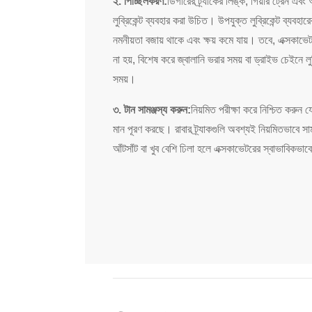
২. পিচ্ছিলকরণ:
ডিগারের ট্র্যাকের লিঙ্ক, গিয়ার ট্রেন এ
লুব্রিকেন্ট ব্যবহার করা উচিত। উপযুক্ত লুব্রিকেন্ট ব্যবহার
নমনীয়তা বজায় থাকে এবং ক্ষয় কমে যায়। তবে, এক্সকাভেট
না হয়, বিশেষ করে জ্বালানি ভরার সময় বা ড্রাইভ চেইনে লু
সময়।
৩. টান সামঞ্জস্য করুন:
নিয়মিত পরীক্ষা করে নিশ্চিত করুন যে 
মান পূরণ করছে। রাবার ট্র্যাকগুলি অবশ্যই নিয়মিতভাবে সা
আঁটসাঁট বা খুব বেশি ঢিলা হলে এক্সকাভেটরের স্বাভাবিকভাবে