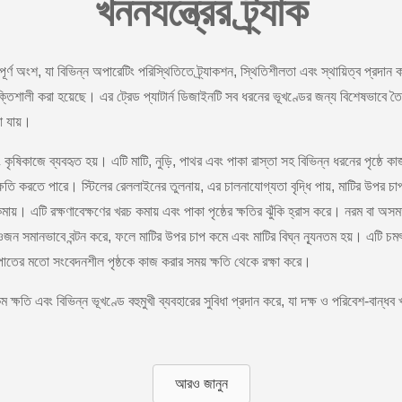
খননযন্ত্রের ট্র্যাক
পূর্ণ অংশ, যা বিভিন্ন অপারেটিং পরিস্থিতিতে ট্র্যাকশন, স্থিতিশীলতা এবং স্থায়িত্ব প্রদান 
তিশালী করা হয়েছে। এর ট্রেড প্যাটার্ন ডিজাইনটি সব ধরনের ভূখণ্ডের জন্য বিশেষভাবে তৈর
া যায়।
ন এবং কৃষিকাজে ব্যবহৃত হয়। এটি মাটি, নুড়ি, পাথর এবং পাকা রাস্তা সহ বিভিন্ন ধরনের পৃষ্
্ষতি করতে পারে। স্টিলের রেললাইনের তুলনায়, এর চালনাযোগ্যতা বৃদ্ধি পায়, মাটির উপর চা
কমায়। এটি রক্ষণাবেক্ষণের খরচ কমায় এবং পাকা পৃষ্ঠের ক্ষতির ঝুঁকি হ্রাস করে। নরম বা অস
ন সমানভাবে বন্টন করে, ফলে মাটির উপর চাপ কমে এবং মাটির বিঘ্ন ন্যূনতম হয়। এটি চমৎকার
টপাতের মতো সংবেদনশীল পৃষ্ঠকে কাজ করার সময় ক্ষতি থেকে রক্ষা করে।
ক্ষতি এবং বিভিন্ন ভূখণ্ডে বহুমুখী ব্যবহারের সুবিধা প্রদান করে, যা দক্ষ ও পরিবেশ-বান্ধ
আরও জানুন