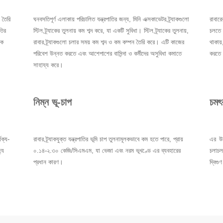
জ তৈরি
ঘনবসতিপূর্ণ এলাকায় পরিচালিত যন্ত্রপাতির জন্য, মিনি এক্সকাভেটর ট্র্যাকগুলো
রাবারে
তির
স্টিল ট্র্যাকের তুলনায় কম শব্দ করে, যা একটি সুবিধা। স্টিল ট্র্যাকের তুলনায়,
চলতে স
কে
রাবার ট্র্যাকগুলো চলার সময় কম শব্দ ও কম কম্পন তৈরি করে। এটি কাজের
থাকায়
পরিবেশ উন্নত করতে এবং আশেপাশের বাসিন্দা ও কর্মীদের অসুবিধা কমাতে
করতে প
সাহায্য করে।
নিম্ন ভূ-চাপ
চমৎ
ধক্য-
রাবার ট্র্যাকযুক্ত যন্ত্রপাতির ভূমি চাপ তুলনামূলকভাবে কম হতে পারে, প্রায়
এর উন
্য
০.১৪-২.৩০ কেজি/সিএমএম, যা ভেজা এবং নরম ভূখণ্ডে এর ব্যবহারের
চলাচল
প্রধান কারণ।
দ্বিগ