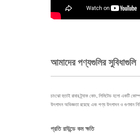
আমাদের পণ্যগুলির সুবিধাগুলি
চাংঝো হুতাই রাবার ট্র্যাক কোং, লিমিটেড হলো একটি কোম্প
উৎপাদন অভিজ্ঞতা রয়েছে এবং পণ্য উৎপাদন ও গুণমান নিশ্
প্রতি রাউন্ডে কম ক্ষতি