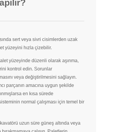
apılır?
sında sert veya sivri cisimlerden uzak
t yüzeyini hızla çizebilir.
let yüzeyinde düzenli olarak aşınma,
rini kontrol edin. Sorunlar
asını veya değiştirilmesini sağlayın.
ımcı parçanın amacına uygun şekilde
şınmışlarsa en kısa sürede
t sisteminin normal çalışması için temel bir
kavatörü uzun süre güneş altında veya
a bırakmamaya çalışın. Paletlerin