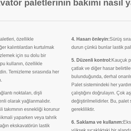
atör paletlerinin bakımı nasıl y
letleri, özellikle
4. Hasarı önleyin:
Sürüş sıra
ğer kalıntılardan kurtulmak
durun çünkü bunlar lastik pale
izlemek için su dolu bir
5. Düzenli kontrol:
Kauçuk pa
u kullanın, özellikle
çatlak ve diğer hasar belirtile
edin. Temizleme sırasında her
bulunduğunda, derhal onarılm
.
Palet sistemindeki her yard
lantı noktaları, dişli
çalıştığını doğrulayın. Çok a
enli olarak yağlanmalıdır.
değiştirilmelidirler. Bu, pale
li takımının esnekliği korunur
gerekliliktir.
t ikmali yaparken veya tahrik
6. Saklama ve kullanım:
Eks
yağın ekskavatörün lastik
yüksek sıcaklıktaki bir aland