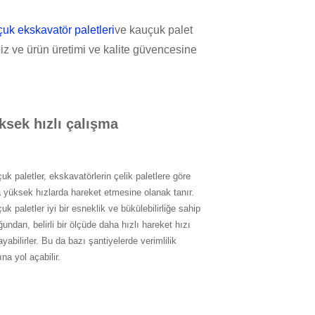
uk ekskavatör paletleri
ve kauçuk palet
z ve ürün üretimi ve kalite güvencesine
ksek hızlı çalışma
uk paletler, ekskavatörlerin çelik paletlere göre
 yüksek hızlarda hareket etmesine olanak tanır.
k paletler iyi bir esneklik ve bükülebilirliğe sahip
ğundan, belirli bir ölçüde daha hızlı hareket hızı
yabilirler. Bu da bazı şantiyelerde verimlilik
ına yol açabilir.