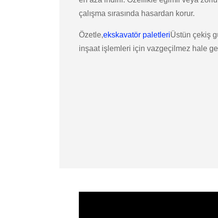
çalışma sırasında hasardan korur.
Özetle,
ekskavatör paletleri
Üstün çekiş gü
inşaat işlemleri için vazgeçilmez hale gel