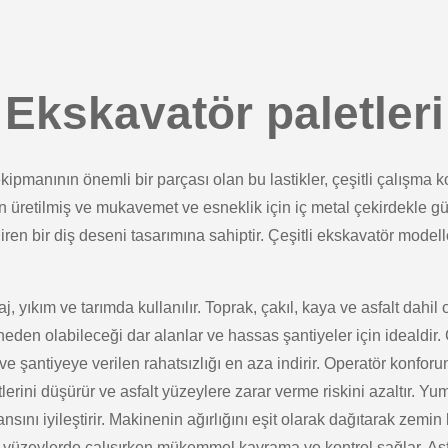
Ekskavatör paletleri
ipmanının önemli bir parçası olan bu lastikler, çeşitli çalışma k
n üretilmiş ve mukavemet ve esneklik için iç metal çekirdekle güç
en bir diş deseni tasarımına sahiptir. Çeşitli ekskavatör modelle
j, yıkım ve tarımda kullanılır. Toprak, çakıl, kaya ve asfalt dahi
eden olabileceği dar alanlar ve hassas şantiyeler için idealdir.
ır ve şantiyeye verilen rahatsızlığı en aza indirir. Operatör konforu
etlerini düşürür ve asfalt yüzeylere zarar verme riskini azaltır
sını iyileştirir. Makinenin ağırlığını eşit olarak dağıtarak zemi
lu yüzeylerde çalışırken mükemmel kavrama ve kontrol sağlar. Asf