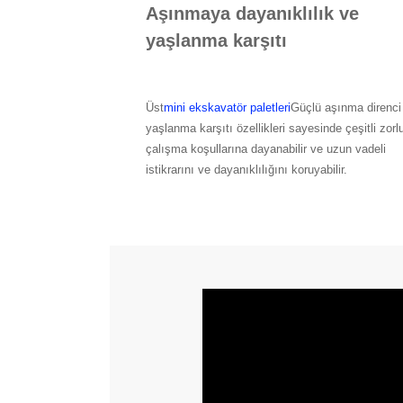
Aşınmaya dayanıklılık ve
yaşlanma karşıtı
Üst
mini ekskavatör paletleri
Güçlü aşınma direnci
yaşlanma karşıtı özellikleri sayesinde çeşitli zorl
çalışma koşullarına dayanabilir ve uzun vadeli
istikrarını ve dayanıklılığını koruyabilir.