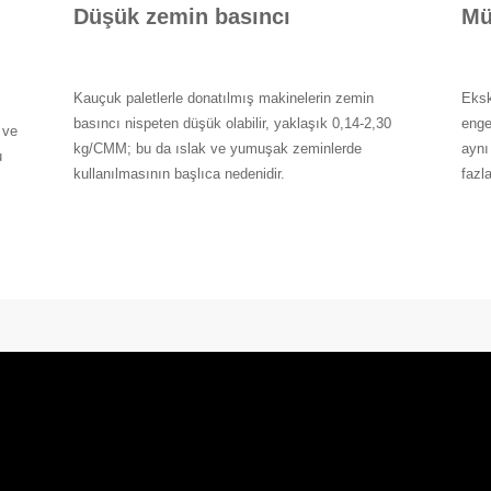
Düşük zemin basıncı
Mü
Kauçuk paletlerle donatılmış makinelerin zemin
Eksk
basıncı nispeten düşük olabilir, yaklaşık 0,14-2,30
enge
 ve
kg/CMM; bu da ıslak ve yumuşak zeminlerde
aynı
u
kullanılmasının başlıca nedenidir.
fazl