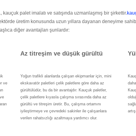
kauçuk palet imalatı ve satışında uzmanlaşmış bir şirkettir.
kauç
ektörde üretim konusunda uzun yıllara dayanan deneyime sahibi
lıca diğer avantajları şunlardır:
Az titreşim ve düşük gürültü
Yü
ik
Yoğun trafikli alanlarda çalışan ekipmanlar için, mini
Kauç
er ve
ekskavatör paletleri çelik paletlere göre daha az
daha
un
gürültülüdür, bu da bir avantajdır. Kauçuk paletler,
Kauçu
 ve
çelik paletlere kıyasla çalışma sırasında daha az
oldu
rarı
gürültü ve titreşim üretir. Bu, çalışma ortamını
sağla
iyileştirmeye ve çevredeki sakinler ile çalışanlara
artış
verilen rahatsızlığı azaltmaya yardımcı olur.