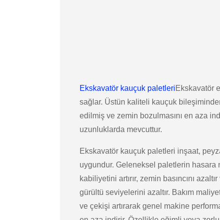
Ekskavatör kauçuk paletleri
Ekskavatör ek
sağlar. Üstün kaliteli kauçuk bileşiminde
edilmiş ve zemin bozulmasını en aza indir
uzunluklarda mevcuttur.
Ekskavatör kauçuk paletleri inşaat, peyza
uygundur. Geleneksel paletlerin hasara n
kabiliyetini artırır, zemin basıncını azalt
gürültü seviyelerini azaltır. Bakım maliy
ve çekişi artırarak genel makine performan
en aza indirir. Özellikle eğimli veya zor