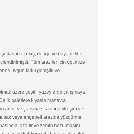
oşullarında çekiş, denge ve dayanıklılık
lendirilmiştir. Tüm araziler için optimize
rine uygun farklı genişlik ve
l olmak üzere çeşitli yüzeylerde çalışmaya
 Çelik paletlere kıyasla manevra
nu artırır ve çalışma sırasında titreşim ve
. Yumuşak veya engebeli arazide yüzdürme
n basıncını azaltır ve zemin bozulmasını
alt, çim ve kaldırım gibi hassas yüzeyleri