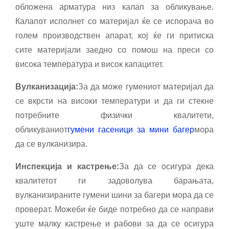
обложена арматура низ калап за обликување.
Калапот исполнет со материјал ќе се испорача во
голем производствен апарат, кој ќе ги притиска
сите материјали заедно со помош на преси со
висока температура и висок капацитет.
Вулканизација:
За да може гумениот материјал да
се вкрсти на високи температури и да ги стекне
потребните физички квалитети,
обликуваниот
гумени гасеници за мини багер
мора
да се вулканизира.
Инспекција и кастрење:
За да се осигура дека
квалитетот ги задоволува барањата,
вулканизираните гумени шини за багери мора да се
проверат. Можеби ќе биде потребно да се направи
уште малку кастрење и рабови за да се осигура