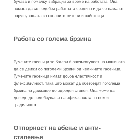
бучава и помалку вибрации за време на работата. Ова
помага да се подобри работната средина и да се намалат
нарушувањата за околните жители и работници.
Работа со голема брзина
Гумените гасеници за багери ѝ овозможуваат на машината
да се движи со поголеми брзини од челичните гасеници.
Гумените гасеници имаат добра еластичност и
флексибилност, така што можат да обезбедат поголема
брзина на движење до одреден степен. Ова може да
доведе до подобрување на ефикасноста на некои
градилишта.
Отпорност на абење и анти-
стареење