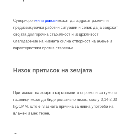
Супериорен
мини ровови
можат да издржат различни
предизвикувачки работни ситуации и сепак да ја задржат
својата долгорочна стабилност и издржливост
благодарение на нивната силна отпорност на абење и
карактеристики против стареење.
Низок притисок на земјата
Притисокот на земјата кај машините опремени со гумени
гасеници може да биде релативно низок, околу 0,14-2,30
kg/CMM, што е главната причина за нивна употреба на
влажен и мек терен.