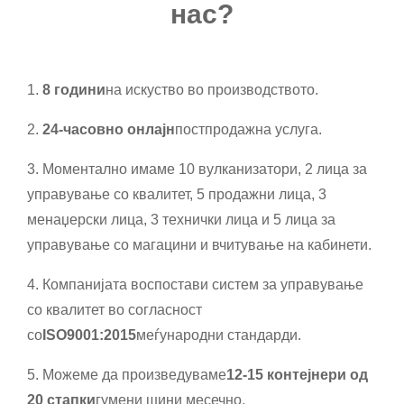
нас?
1.
8 години
на искуство во производството.
2.
24-часовно онлајн
постпродажна услуга.
3. Моментално имаме 10 вулканизатори, 2 лица за
управување со квалитет, 5 продажни лица, 3
менаџерски лица, 3 технички лица и 5 лица за
управување со магацини и вчитување на кабинети.
4. Компанијата воспостави систем за управување
со квалитет во согласност
со
ISO9001:2015
меѓународни стандарди.
5. Можеме да произведуваме
12-15 контејнери од
20 стапки
гумени шини месечно.