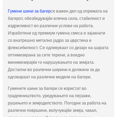
Гумени шини за багер
се важен дел од опремата на
багерот, обезбедувајќи влечна сила, стабилност и
издржливост во различни услови на работа.
Изработени од премиум гумена смеса и зајакнати
со внатрешно метално јадро за цврстина и
флексибилност. Се одликуваат со дизајн на шарата
оптимизирана за сите терени, а воедно
минимизирајќи го нарушувањето на земјата.
Достапни во различни ширини и должини за да
одговараат на различни модели на багери.
Гумените шини за багери се користат во
градежништвото, уредувањето на пејзажи,
рушењето и земјоделството. Погодни за работа на
различни површини, вклучувајќи земја, чакал,