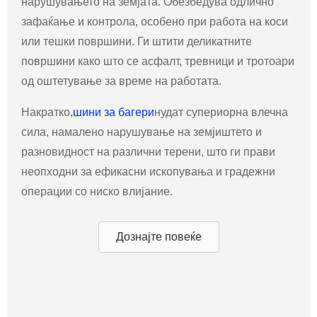
нарушувањето на земјата. Обезбедува одлично
зафаќање и контрола, особено при работа на коси
или тешки површини. Ги штити деликатните
површини како што се асфалт, тревници и тротоари
од оштетување за време на работата.
Накратко,
шини за багери
нудат супериорна влечна
сила, намалено нарушување на земјиштето и
разновидност на различни терени, што ги прави
неопходни за ефикасни ископувања и градежни
операции со ниско влијание.
Дознајте повеќе