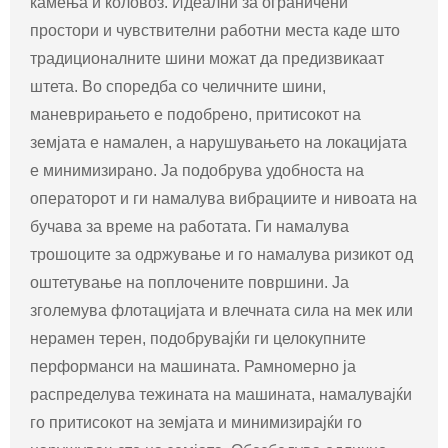
камења и коловоз. Идеални за ограничени
простори и чувствителни работни места каде што
традиционалните шини можат да предизвикаат
штета. Во споредба со челичните шини,
маневрирањето е подобрено, притисокот на
земјата е намален, а нарушувањето на локацијата
е минимизирано. Ја подобрува удобноста на
операторот и ги намалува вибрациите и нивоата на
бучава за време на работата. Ги намалува
трошоците за одржување и го намалува ризикот од
оштетување на поплочените површини. Ја
зголемува флотацијата и влечната сила на мек или
нерамен терен, подобрувајќи ги целокупните
перформанси на машината. Рамномерно ја
распределува тежината на машината, намалувајќи
го притисокот на земјата и минимизирајќи го