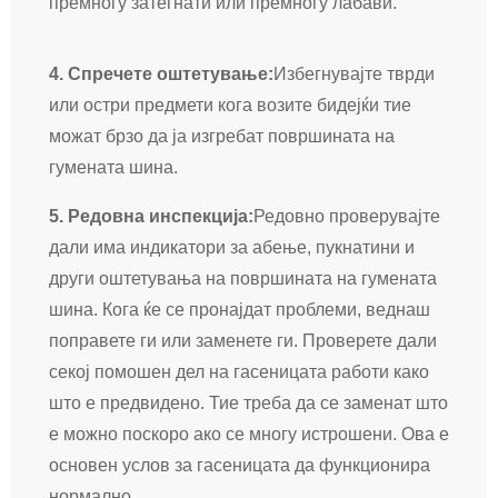
премногу затегнати или премногу лабави.
4. Спречете оштетување:
Избегнувајте тврди
или остри предмети кога возите бидејќи тие
можат брзо да ја изгребат површината на
гумената шина.
5. Редовна инспекција:
Редовно проверувајте
дали има индикатори за абење, пукнатини и
други оштетувања на површината на гумената
шина. Кога ќе се пронајдат проблеми, веднаш
поправете ги или заменете ги. Проверете дали
секој помошен дел на гасеницата работи како
што е предвидено. Тие треба да се заменат што
е можно поскоро ако се многу истрошени. Ова е
основен услов за гасеницата да функционира
нормално.