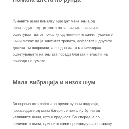
Гумените шини помалку браздат мека земја од
производите од тркалата од челичните шини и го
оштетуваат патот помалку од челичните шини. Гумените
шини можат да ја заштитат тревата, асфалтот и другите
деликатни површини, а воедно да го минимизираат
оштетувањето на земјата поради благата и еластична
природа на гумата.
Мала вибрација и низок шум
За опрема што работи во пренатрупани подрачја,
производите од мини багери се помалку бучни од
челичните шини, што е предност. Во споредба со
челичните шини, гумените шини произведуваат помалку