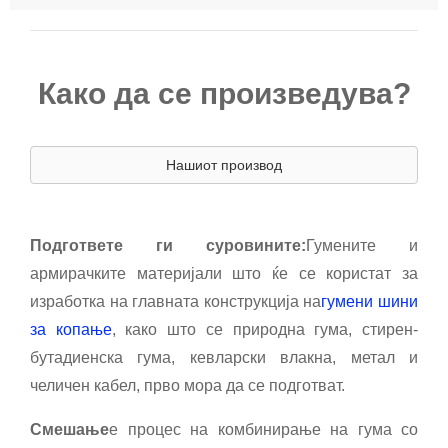
Како да се произведува?
Нашиот производ
Подгответе ги суровините:
Гумените и
армирачките материјали што ќе се користат за
изработка на главната конструкција на
гумени шини
за копање
, како што се природна гума, стирен-
бутадиенска гума, кевларски влакна, метал и
челичен кабел, прво мора да се подготват.
Смешање
е процес на комбинирање на гума со