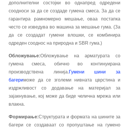
дополнителни состојки во однапред одредени
соодноси за да се создаде гумена смеса. За да се
гарантира рамномерно мешање, оваа постапка
често се изведува во машина за мешање гума. (За
да се создадат гумени влошки, се комбинира
одреден сооднос на природна и SBR гума.)
Обложување:
Обложување на арматурата со
гумена смеса, обично во континуирана
производствена линија.
Гумени шини за
багери
може да се зголеми нивната цврстина и
издржливост со додавање на материјал за
зајакнување, кој може да биде челична мрежа или
влакна.
Формирање:
Структурата и формата на шините за
багери се создаваат со пропуштање на гумено