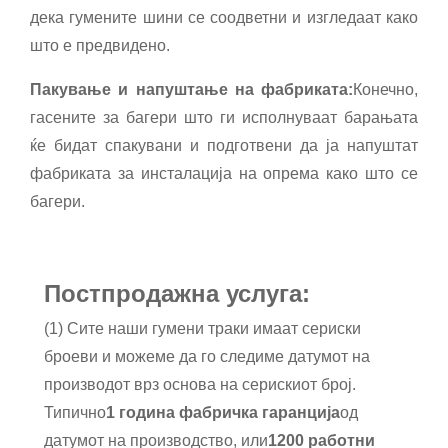
дека гумените шини се соодветни и изгледаат како
што е предвидено.
Пакување и напуштање на фабриката:
Конечно,
гасените за багери што ги исполнуваат барањата
ќе бидат спакувани и подготвени да ја напуштат
фабриката за инсталација на опрема како што се
багери.
Постпродажна услуга:
(1) Сите наши гумени траки имаат сериски
броеви и можеме да го следиме датумот на
производот врз основа на серискиот број.
Типично
1 година фабричка гаранција
од
датумот на производство, или
1200 работни