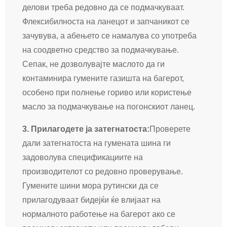
делови треба редовно да се подмачкуваат.
Флексибилноста на ланецот и запчаникот се
зачувува, а абењето се намалува со употреба
на соодветно средство за подмачкување.
Сепак, не дозволувајте маслото да ги
контаминира гумените газишта на багерот,
особено при полнење гориво или користење
масло за подмачкување на погонскиот ланец.
3. Прилагодете ја затегнатоста:
Проверете
дали затегнатоста на гумената шина ги
задоволува спецификациите на
производителот со редовно проверување.
Гумените шини мора рутински да се
прилагодуваат бидејќи ќе влијаат на
нормалното работење на багерот ако се