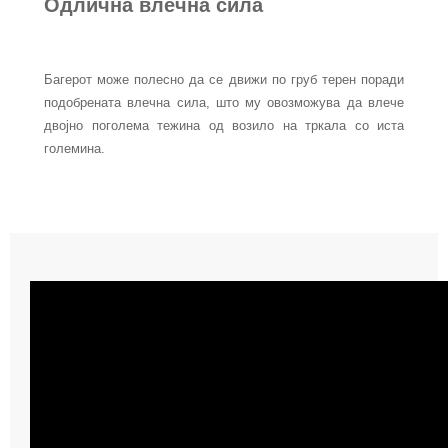
Одлична влечна сила
Багерот може полесно да се движи по груб терен поради
подобрената влечна сила, што му овозможува да влече
двојно поголема тежина од возило на тркала со иста
големина.