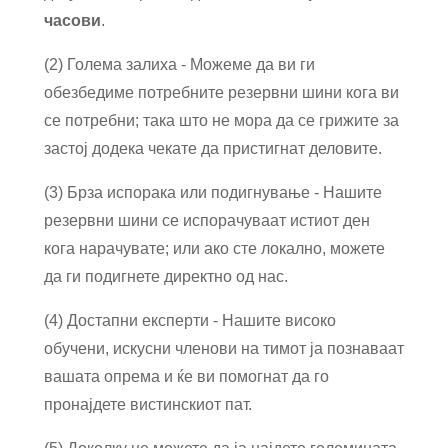
часови
.
(2) Голема залиха - Можеме да ви ги
обезбедиме потребните резервни шини кога ви
се потребни; така што не мора да се грижите за
застој додека чекате да пристигнат деловите.
(3) Брза испорака или подигнување - Нашите
резервни шини се испорачуваат истиот ден
кога нарачувате; или ако сте локално, можете
да ги подигнете директно од нас.
(4) Достапни експерти - Нашите високо
обучени, искусни членови на тимот ја познаваат
вашата опрема и ќе ви помогнат да го
пронајдете вистинскиот пат.