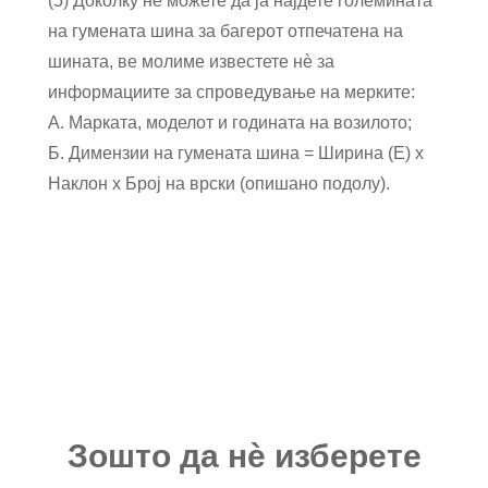
(5) Доколку не можете да ја најдете големината
на гумената шина за багерот отпечатена на
шината, ве молиме известете нè за
информациите за спроведување на мерките:
A. Марката, моделот и годината на возилото;
Б. Димензии на гумената шина = Ширина (E) x
Наклон x Број на врски (опишано подолу).
Зошто да нѐ изберете