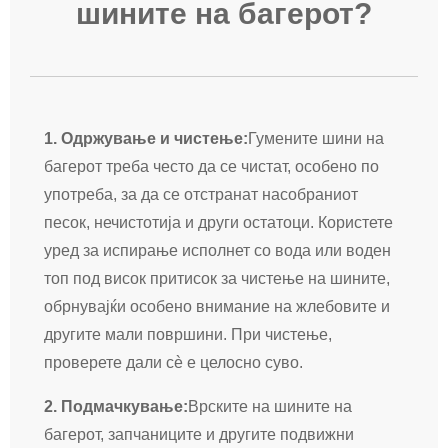
шините на багерот?
1. Одржување и чистење:
Гумените шини на
багерот треба често да се чистат, особено по
употреба, за да се отстранат насобраниот
песок, нечистотија и други остатоци. Користете
уред за испирање исполнет со вода или воден
топ под висок притисок за чистење на шините,
обрнувајќи особено внимание на жлебовите и
другите мали површини. При чистење,
проверете дали сè е целосно суво.
2. Подмачкување:
Врските на шините на
багерот, запчаниците и другите подвижни