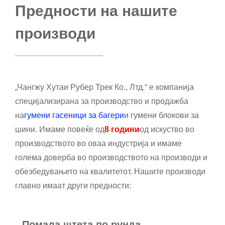
Предности на нашите
производи
„Чангжу Хутаи Рубер Трек Ко., Лтд.“ е компанија
специјализирана за производство и продажба
на
гумени гасеници за багери
и гумени блокови за
шини. Имаме повеќе од
8 години
од искуство во
производството во оваа индустрија и имаме
голема доверба во производството на производи и
обезбедувањето на квалитетот. Нашите производи
главно имаат други предности:
Помала штета по рунда